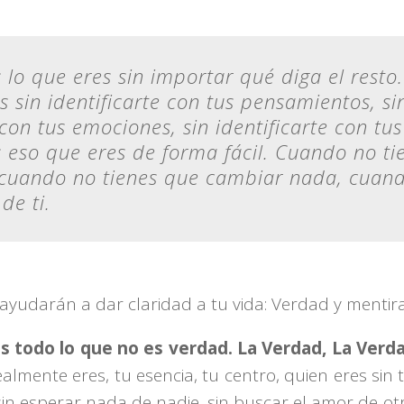
 lo que eres sin importar qué diga el resto
s sin identificarte con tus pensamientos, si
 con tus emociones, sin identificarte con tu
 eso que eres de forma fácil. Cuando no ti
 cuando no tienes que cambiar nada, cuan
de ti.
yudarán a dar claridad a tu vida: Verdad y mentira
 es todo lo que no es verdad. La Verdad, La Verd
almente eres, tu esencia, tu centro, quien eres sin 
a, sin esperar nada de nadie, sin buscar el amor de o