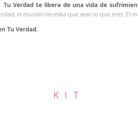
o.
Tu Verdad te libera de una vida de sufrimient
erdad, el mundo necesita que seas lo que eres. El m
 en Tu Verdad.
KIT