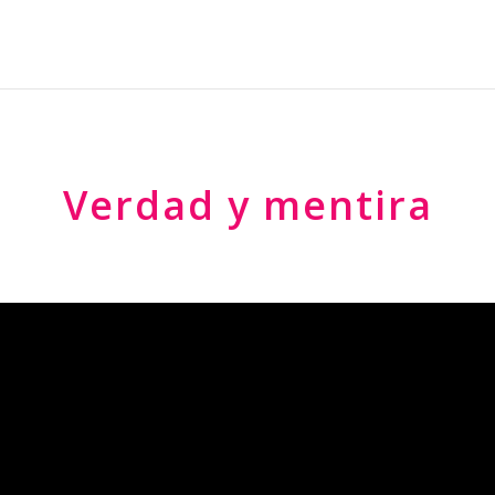
Verdad y mentira