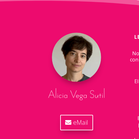
L
No 
con
El
eMail