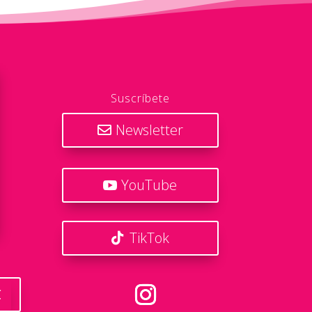
Suscríbete
Newsletter
YouTube
TikTok
€