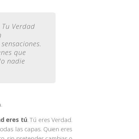
. Tu Verdad
n
s sensaciones.
enes que
do nadie
.
ad eres tú
. Tú eres Verdad.
todas las capas. Quien eres
tro, sin pretender cambiar o