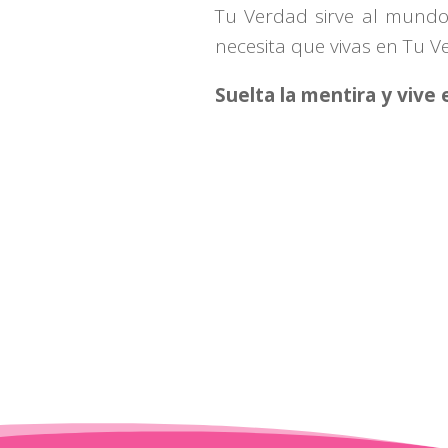
Tu Verdad sirve al mund
necesita que vivas en Tu V
Suelta la mentira y vive